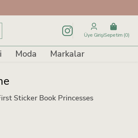
Üye Girişi
Sepetim
0
i
Moda
Markalar
ne
irst Sticker Book Princesses