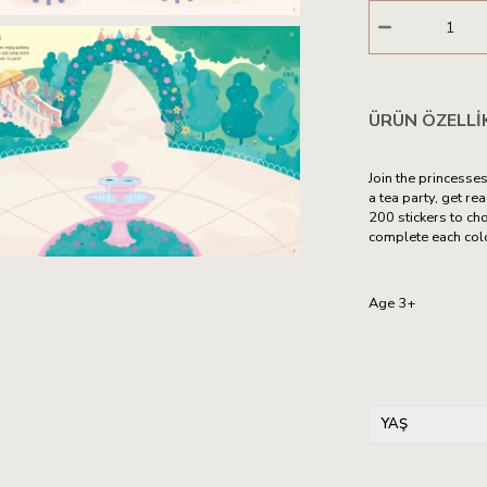
ÜRÜN ÖZELLI
Join the princesse
a tea party, get re
200 stickers to cho
complete each colo
Age 3+
YAŞ