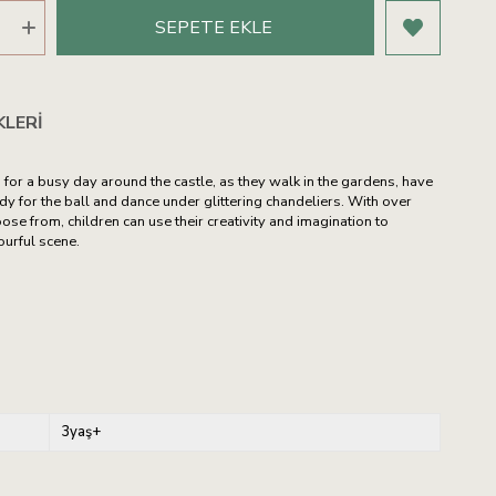
KLERI
s for a busy day around the castle, as they walk in the gardens, have
ady for the ball and dance under glittering chandeliers. With over
ose from, children can use their creativity and imagination to
urful scene.
3yaş+