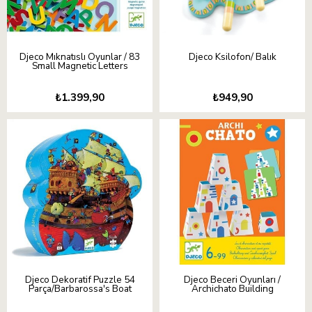
Djeco Mıknatıslı Oyunlar / 83
Djeco Ksilofon/ Balık
Small Magnetic Letters
₺1.399,90
₺949,90
Djeco Dekoratif Puzzle 54
Djeco Beceri Oyunları /
Parça/Barbarossa's Boat
Archichato Building