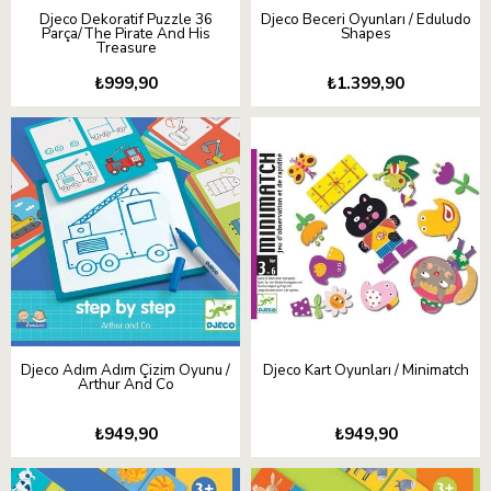
Djeco Dekoratif Puzzle 36
Djeco Beceri Oyunları / Eduludo
Parça/The Pirate And His
Shapes
Treasure
₺999,90
₺1.399,90
Djeco Adım Adım Çizim Oyunu /
Djeco Kart Oyunları / Minimatch
Arthur And Co
₺949,90
₺949,90