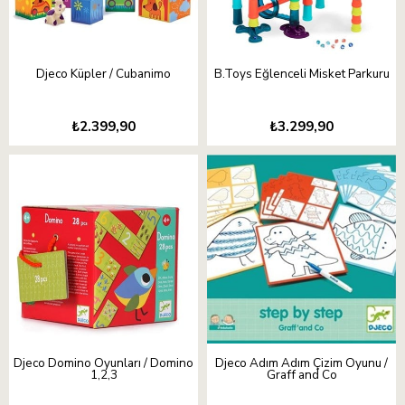
Djeco Küpler / Cubanimo
B.Toys Eğlenceli Misket Parkuru
₺2.399,90
₺3.299,90
Djeco Domino Oyunları / Domino
Djeco Adım Adım Çizim Oyunu /
1,2,3
Graff and Co