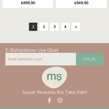
₺999,90
₺949,90
1
2
3
4
>
E-Bültenimize Üye Olun!
ÜYE OL
Sosyal Medyada Bizi Takip Edin!