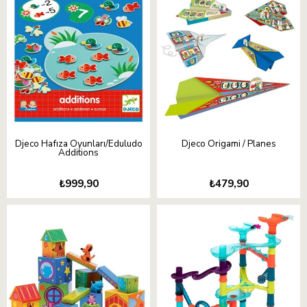
Djeco Hafıza Oyunları/Eduludo
Djeco Origami / Planes
Additions
₺999,90
₺479,90