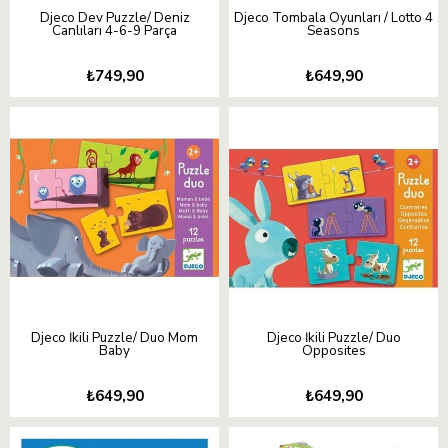
Djeco Dev Puzzle/ Deniz
Djeco Tombala Oyunları / Lotto 4
Canlıları 4-6-9 Parça
Seasons
₺749,90
₺649,90
Djeco İkili Puzzle/ Duo Mom
Djeco İkili Puzzle/ Duo
Baby
Opposites
₺649,90
₺649,90