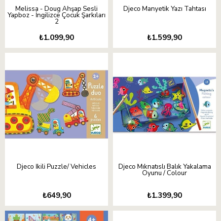
Melissa - Doug Ahşap Sesli
Djeco Manyetik Yazı Tahtası
Yapboz - İngilizce Çocuk Şarkıları
2
₺1.099,90
₺1.599,90
Djeco İkili Puzzle/ Vehicles
Djeco Mıknatıslı Balık Yakalama
Oyunu / Colour
₺649,90
₺1.399,90