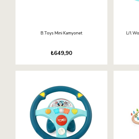
B.Toys Mini Kamyonet
Li'l 
₺649,90