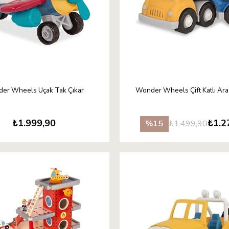
er Wheels Uçak Tak Çıkar
Wonder Wheels Çift Katlı Araç
₺1.999,90
₺1.2
₺1.499,90
%15