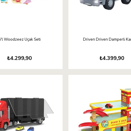
i'l Woodzeez Uçak Seti
Driven Driven Damperli K
₺4.299,90
₺4.399,90