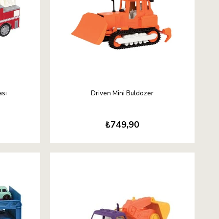
ası
Driven Mini Buldozer
₺749,90