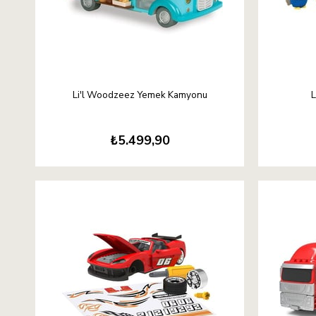
Li'l Woodzeez Yemek Kamyonu
L
₺5.499,90