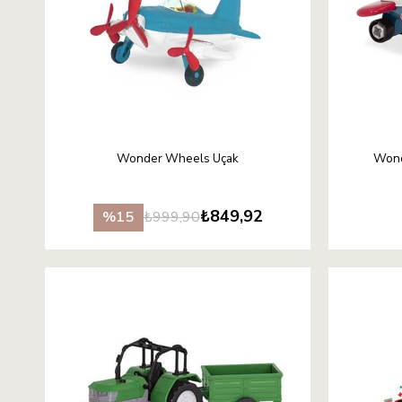
Wonder Wheels Uçak
Wond
₺849,92
₺999,90
%15