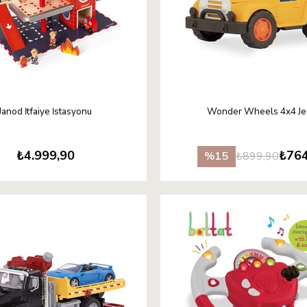
Janod İtfaiye İstasyonu
Wonder Wheels 4x4 Je
₺4.999,90
₺764
₺899,90
%15