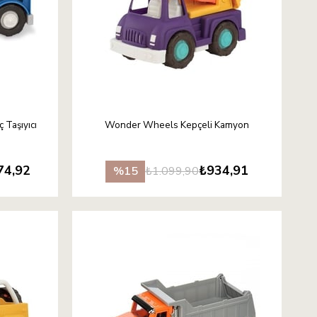
 Taşıyıcı
Wonder Wheels Kepçeli Kamyon
74,92
₺934,91
₺1.099,90
%15