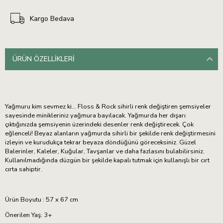
Kargo Bedava
ÜRÜN ÖZELLIKLERI
Yağmuru kim sevmez ki... Floss & Rock sihirli renk değiştiren şemsiyeler
sayesinde minikleriniz yağmura bayılacak. Yağmurda her dışarı
çıktığınızda şemsiyenin üzerindeki desenler renk değiştirecek. Çok
eğlenceli! Beyaz alanların yağmurda sihirli bir şekilde renk değiştirmesini
izleyin ve kurudukça tekrar beyaza döndüğünü göreceksiniz. Güzel
Balerinler, Kaleler, Kuğular, Tavşanlar ve daha fazlasını bulabilirsiniz.
Kullanılmadığında düzgün bir şekilde kapalı tutmak için kullanışlı bir cırt
cırta sahiptir.
Ürün Boyutu : 57 x 67 cm
Önerilen Yaş: 3+