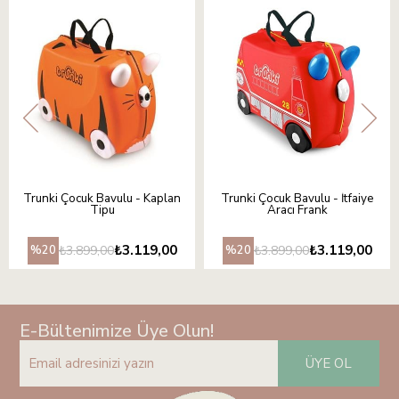
Trunki Çocuk Bavulu - Kaplan
Trunki Çocuk Bavulu - İtfaiye
Tipu
Aracı Frank
₺3.119,00
₺3.119,00
₺3.899,00
₺3.899,00
%20
%20
E-Bültenimize Üye Olun!
ÜYE OL