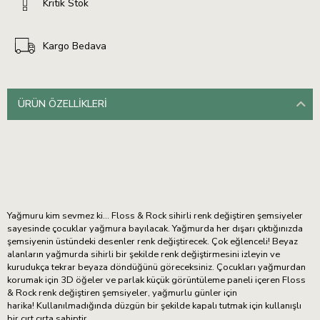
Kritik Stok
Kargo Bedava
ÜRÜN ÖZELLIKLERI
Yağmuru kim sevmez ki... Floss & Rock sihirli renk değiştiren şemsiyeler
sayesinde çocuklar yağmura bayılacak. Yağmurda her dışarı çıktığınızda
şemsiyenin üstündeki desenler renk değiştirecek. Çok eğlenceli! Beyaz
alanların yağmurda sihirli bir şekilde renk değiştirmesini izleyin ve
kurudukça tekrar beyaza döndüğünü göreceksiniz. Çocukları yağmurdan
korumak için 3D öğeler ve parlak küçük görüntüleme paneli içeren Floss
& Rock renk değiştiren şemsiyeler, yağmurlu günler için
harika! Kullanılmadığında düzgün bir şekilde kapalı tutmak için kullanışlı
bir cırt cırta sahiptir.