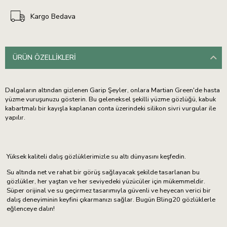
Kargo Bedava
ÜRÜN ÖZELLIKLERI
Dalgaların altından gizlenen Garip Şeyler, onlara Martian Green'de hasta
yüzme vuruşunuzu gösterin. Bu geleneksel şekilli yüzme gözlüğü, kabuk
kabartmalı bir kayışla kaplanan conta üzerindeki silikon sivri vurgular ile
yapılır.
Yüksek kaliteli dalış gözlüklerimizle su altı dünyasını keşfedin.
Su altında net ve rahat bir görüş sağlayacak şekilde tasarlanan bu
gözlükler, her yaştan ve her seviyedeki yüzücüler için mükemmeldir.
Süper orijinal ve su geçirmez tasarımıyla güvenli ve heyecan verici bir
dalış deneyiminin keyfini çıkarmanızı sağlar. Bugün Bling20 gözlüklerle
eğlenceye dalın!