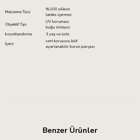
%100 silikon
Malzeme Türü
lateks içermez
UV koruması
Objektif Tipi
buğu önleyici
boyutlandırma
3 yaş ve üstü
sert koruyucu kılıf
İçerir
ayarlanabilir burun parçası
Benzer Ürünler