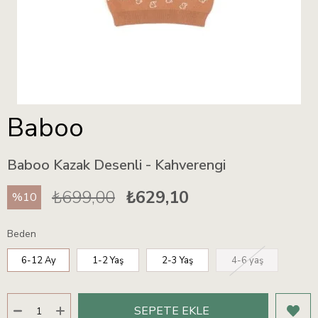
Baboo
Baboo Kazak Desenli - Kahverengi
₺699,00
₺629,10
10
Beden
6-12 Ay
1-2 Yaş
2-3 Yaş
4-6 yaş